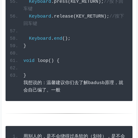
Keyboard
.
press
(
KEY_RETURN
);
//按下回
车键
Keyboard
.
release
(
KEY_RETURN
);
//按下
回车键
Keyboard
.
end
();
}
void
 loop
()
{
}
我想说的：温馨建议你们去了解
badusb
原理，就
会自己编了。一般
用别人的，是不会绕得过杀软的（划掉），是不会