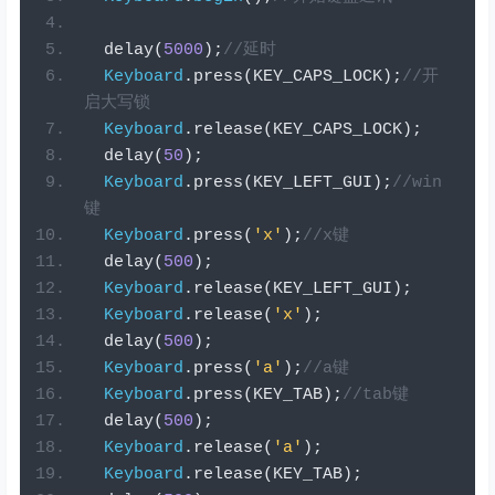
  delay
(
5000
);
//延时
Keyboard
.
press
(
KEY_CAPS_LOCK
);
//开
启大写锁
Keyboard
.
release
(
KEY_CAPS_LOCK
);
  delay
(
50
);
Keyboard
.
press
(
KEY_LEFT_GUI
);
//win
键
Keyboard
.
press
(
'x'
);
//x键
  delay
(
500
);
Keyboard
.
release
(
KEY_LEFT_GUI
);
Keyboard
.
release
(
'x'
);
  delay
(
500
);
Keyboard
.
press
(
'a'
);
//a键
Keyboard
.
press
(
KEY_TAB
);
//tab键
  delay
(
500
);
Keyboard
.
release
(
'a'
);
Keyboard
.
release
(
KEY_TAB
);