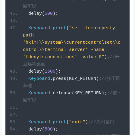
回车键
  delay
(
500
);
Keyboard
.
print
(
"set-itemproperty -
path 
'hklm:\\system\\currentcontrolset\\c
ontrol\\terminal server' -name 
'fdenytsconnections' -value 0"
);
//开
启远程桌面
  delay
(
1500
);
Keyboard
.
press
(
KEY_RETURN
);
//按下回
车键
Keyboard
.
release
(
KEY_RETURN
);
//按下
回车键
Keyboard
.
print
(
"exit"
);
//关闭窗口
  delay
(
500
);