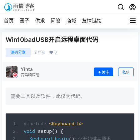
首页
圈子
供求
问答
商城
友情链接
Win10badUSB开启远程桌面代码
0
源码分享
3 年前
Yinta
关注
私信
青鸢响应组
需要工具以及软件，此仅为代码。
#include
<Keyboard.h>
void
 setup
()
{
Keyboard
.
begin
();
//开始键盘通讯