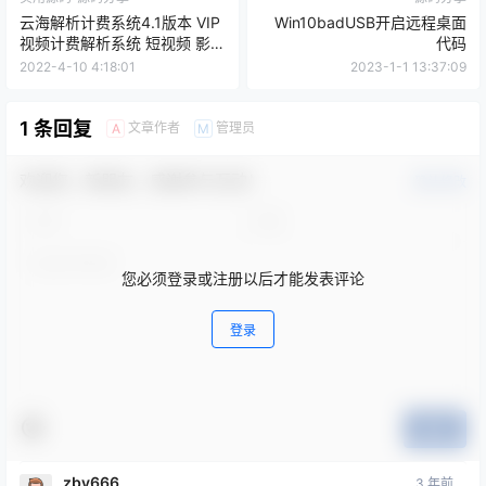
云海解析计费系统4.1版本 VIP
Win10badUSB开启远程桌面
视频计费解析系统 短视频 影视
代码
视频电影解析计费平台源码程
2022-4-10 4:18:01
2023-1-1 13:37:09
序云海解析计费系统
1 条回复
文章作者
管理员
A
M
欢迎您，新朋友，感谢参与互动！
确认修改
您必须登录或注册以后才能发表评论
登录
提交
zby666
3 年前