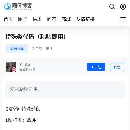
首页
圈子
供求
问答
商城
友情链接
特殊类代码（粘贴即用）
1
源码分享
3 年前
Yinta
关注
私信
青鸢响应组
复制粘贴即用。
QQ空间特殊说说
1.图标类：燃评：