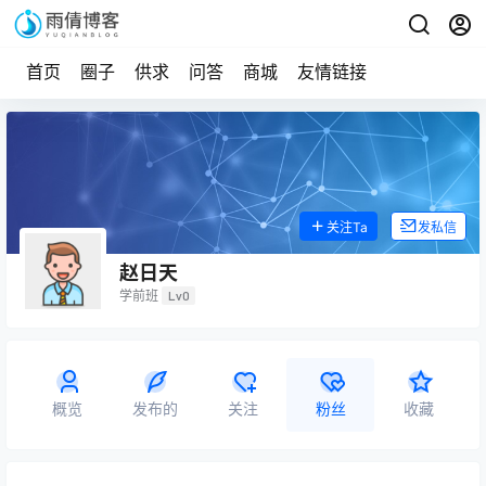
首页
圈子
供求
问答
商城
友情链接
关注Ta
发私信
赵日天
学前班
Lv0
概览
发布的
关注
粉丝
收藏