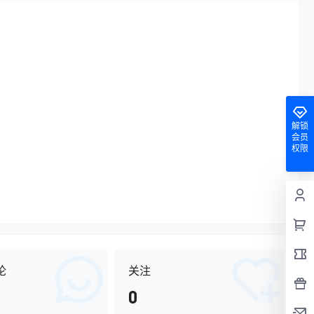
解锁
会员
权限
论
关注
0