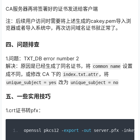
CA服务器再将签署好的证书发送给客户端
注：后续用户访问时需要将上述生成的cakey.pem导入浏
览器或者导入系统中，再次访问域名证书就正常了。
四、问题排查
1.问题：TXT_DB error number 2
解决：原因是已经生成了同名证书，将
设置
common name
成不同，或修改 CA 下的
，将
index.txt.attr
改为
unique_subject = yes
unique_subject = no
五、一些实用技巧
1.crt证书转pfx：
openssl pkcs12 
-
export
-
out
 server
.
pfx 
-
inkey 