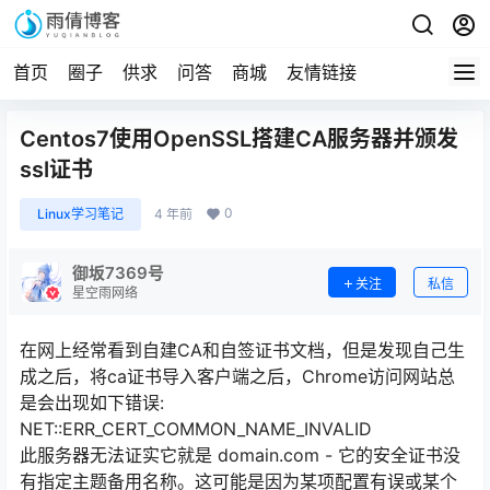
首页
圈子
供求
问答
商城
友情链接
Centos7使用OpenSSL搭建CA服务器并颁发
ssl证书
0
Linux学习笔记
4 年前
御坂7369号
关注
私信
星空雨网络
在网上经常看到自建CA和自签证书文档，但是发现自己生
成之后，将ca证书导入客户端之后，Chrome访问网站总
是会出现如下错误:
NET::ERR_CERT_COMMON_NAME_INVALID
此服务器无法证实它就是 domain.com - 它的安全证书没
有指定主题备用名称。这可能是因为某项配置有误或某个