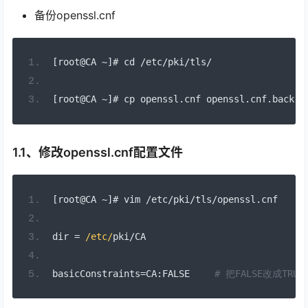
备份openssl.cnf
[
root@CA 
~]#
 cd 
/
etc
/
pki
/
tls
/
[
root@CA 
~]#
 cp openssl
.
cnf openssl
.
cnf
.
back
1.1、修改openssl.cnf配置文件
[
root@CA 
~]#
 vim 
/
etc
/
pki
/
tls
/
openssl
.
cnf
dir 
=
/etc/
pki
/
CA
basicConstraints
=
CA
:
FALSE 　　
# 把FALSE改成TR