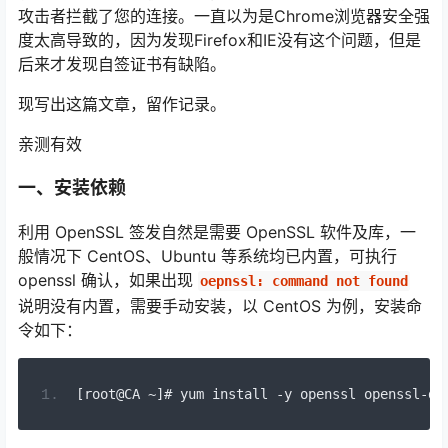
攻击者拦截了您的连接。一直以为是Chrome浏览器安全强
度太高导致的，因为发现Firefox和IE没有这个问题，但是
后来才发现自签证书有缺陷。
现写出这篇文章，留作记录。
亲测有效
一、安装依赖
利用 OpenSSL 签发自然是需要 OpenSSL 软件及库，一
般情况下 CentOS、Ubuntu 等系统均已内置，可执行
openssl 确认，如果出现
oepnssl: command not found
说明没有内置，需要手动安装，以 CentOS 为例，安装命
令如下：
[
root@CA 
~]#
 yum install 
-
y openssl openssl
-
de