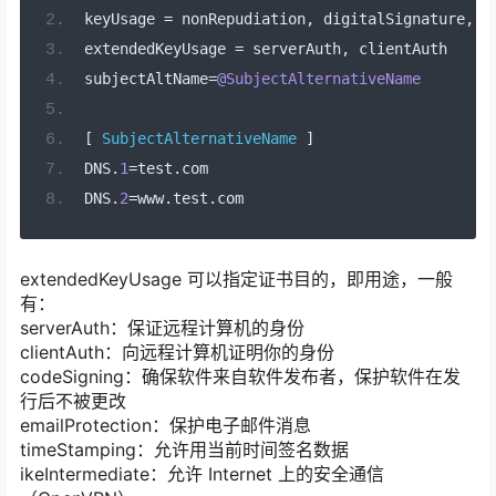
keyUsage 
=
 nonRepudiation
,
 digitalSignature
,
 k
extendedKeyUsage 
=
 serverAuth
,
 clientAuth
subjectAltName
=
@SubjectAlternativeName
[
SubjectAlternativeName
]
DNS
.
1
=
test
.
com
DNS
.
2
=
www
.
test
.
com
extendedKeyUsage 可以指定证书目的，即用途，一般
有：
serverAuth：保证远程计算机的身份
clientAuth：向远程计算机证明你的身份
codeSigning：确保软件来自软件发布者，保护软件在发
行后不被更改
emailProtection：保护电子邮件消息
timeStamping：允许用当前时间签名数据
ikeIntermediate：允许 Internet 上的安全通信