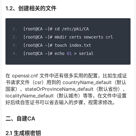
1.2、创建相关的文件
[
root@CA 
~]#
 cd 
/
etc
/
pki
/
CA
[
root@CA 
~]#
 mkdir certs newcerts crl
[
root@CA 
~]#
 touch index
.
txt
[
root@CA 
~]#
 echo 
01
>
 serial
在 openssl.cnf 文件中还有很多实用的配置，比如生成证
书请求文件（csr）用到的 countryName_default（默认
国家）、stateOrProvinceName_default（默认省份）、
localityName_default（默认城市）等等，在文件中设置
好后续自签证书可以省去输入的步骤，视需求修改。
二、自建CA
2.1 生成根密钥