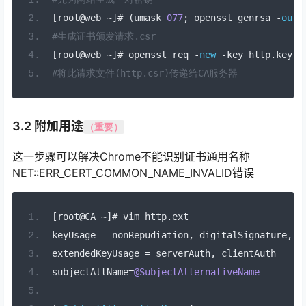
[
root@web 
~]#
(
umask 
077
;
 openssl genrsa 
-
out
 
#生成证书颁发请求.csr
[
root@web 
~]#
 openssl req 
-
new
-
key http
.
key 
-
#将此请求文件(http.csr)传递给CA服务器
3.2 附加用途
（重要）
这一步骤可以解决Chrome不能识别证书通用名称
NET::ERR_CERT_COMMON_NAME_INVALID错误
[
root@CA 
~]#
 vim http
.
ext
keyUsage 
=
 nonRepudiation
,
 digitalSignature
,
 k
extendedKeyUsage 
=
 serverAuth
,
 clientAuth
subjectAltName
=
@SubjectAlternativeName