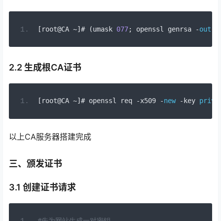
[
root@CA 
~]#
(
umask 
077
;
 openssl genrsa 
-
out
p
2.2 生成根CA证书
[
root@CA 
~]#
 openssl req 
-
x509 
-
new
-
key 
priva
以上CA服务器搭建完成
三、颁发证书
3.1 创建证书请求
#先为网站生成一对密钥