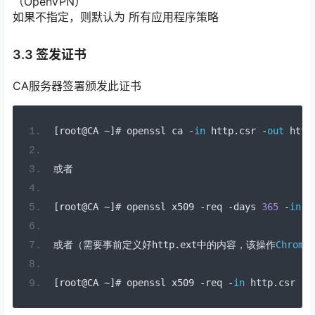
（OpenVPN）
如果不指定，则默认为 所有应用程序策略
3.3 签发证书
CA服务器签署颁发此证书
[
root@CA 
~]#
 openssl ca 
-
in
 http
.
csr 
-
out
 http
或者
[
root@CA 
~]#
 openssl x509 
-
req 
-
days 
365
-
in
 h
或者（需要事前定义好
http
.
ext
中的内容，该操作
Chrome
[
root@CA 
~]#
 openssl x509 
-
req 
-
in
 http
.
csr 
-
C