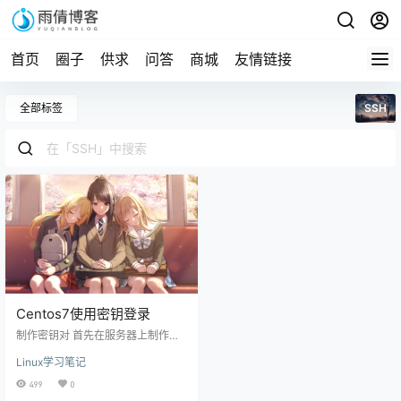
首页
圈子
供求
问答
商城
友情链接
全部标签
SSH
Centos7使用密钥登录
制作密钥对 首先在服务器上制作密
钥对。首先用密码登录到你打算使
Linux学习笔记
用密钥登录的账户，然后执行以下
命令： [root@host ~]$ ssh-keyge
499
0
n <== 建立密钥对 Generating publi