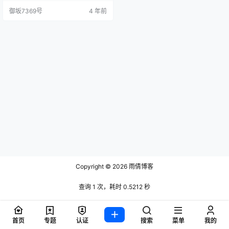
c/private rsa key pair. Enter file in
御坂7369号
4 年前
which to save the key (/root/.ssh/i
d_rsa): <== 按 Enter…
Copyright © 2026
雨倩博客
查询 1 次，耗时 0.5212 秒
首页
专题
认证
搜索
菜单
我的