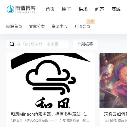
首页
圈子
供求
问答
商城
VIP
网站首页
文章分类
资源中心
开通会员
全部标签
和风Minecraft服务器，拥有多种玩法（支
玩客云如何
持1.8-1.19.3）
1.IP直连（进入QQ群获取~~~） 2.皮肤站验证（地
我们都知道玩
址：https://mcskin.starryfrp.com） 3.PVP玩法多样
的啦。都没什