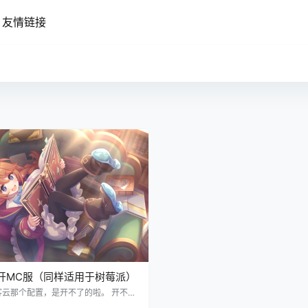
友情链接
开MC服（同样适用于树莓派）
客云那个配置，是开不了的啦。 开不来
么用，网络卡的要死，进也进不去。 首