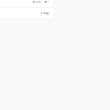
668
0
Armbian 也就是一个Liunx的发
了。可以自己上网查 可以刷5.88也可
.88比较兼容，不过内核版本低 5.9内核版
4 年前
千兆的 5.88网口应该不是千兆的 首
va对吧 玩客云和树莓派32位的就用这
/i…