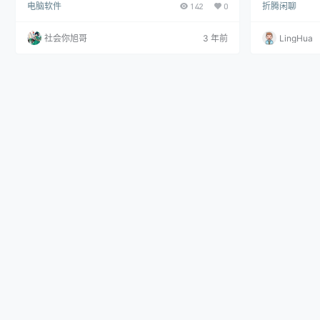
电脑软件
142
0
折腾闲聊
4.纯插件服务器（无需安装mod） 5.自2021.08.31开
先呢你玩客云得刷
始运营，中间有些小插曲，但现在还在运行上百天~ -
行。这里不提供
----------------------- 玩法介绍： 1.生存 原版纯
以刷5.9.。5
社会你旭哥
3 年前
LingHua
净1.19.3生存支持，其他版本进入o~~~ 2.方块竞技场
本高。网口也是
地图制作…
先呢得安装ja
个 wget https:/