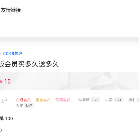
友情链接
>
CDK兑换码
版会员买多久送多久
10
￥
白银会员
黄金会员
荣耀会员
学前班
Lv0
小学
Lv1
初中
用户
大佬
Lv7
100
0