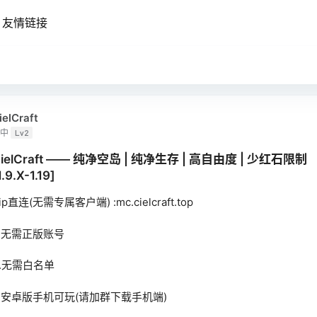
友情链接
ielCraft
中
Lv2
ielCraft —— 纯净空岛 | 纯净生存 | 高自由度 | 少红石限制
1.9.X-1.19]
.ip直连(无需专属客户端) :mc.cielcraft.top
2.无需正版账号
3.无需白名单
4.安卓版手机可玩(请加群下载手机端)