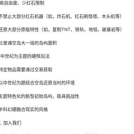
1.高自由度、少红石限制
-不禁止大部分红石机器（如，炸石机、红石刷怪塔、木头机等）
-还原大部分原版特性（如，复制TNT、铁轨、地毯、破基岩等）
-比普通空岛大一倍的岛屿面积
2.中世纪为主题的硬核玩法
-特定物品需要通过交易获取
-以中世纪为题结合空岛还原当时的环境
-主题特色化的新型初始岛屿，极具挑战性
-半科幻硬融合现实的风格
. 加入我们