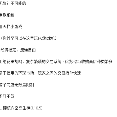
-无聊？不可能的
-点歌系统
-聊天栏小游戏
-（你甚至可以在这里玩FC游戏机）
3.经济稳定，流通自由
-拒绝花里胡哨，复杂繁琐的交易系统 -系统出售/收购商店种类繁多
-易于使用的环球市场，玩家之间的交易简单快速
-箱子商店无数量限制
-不肝不氪
. 硬核向空岛生存(1.16.5)