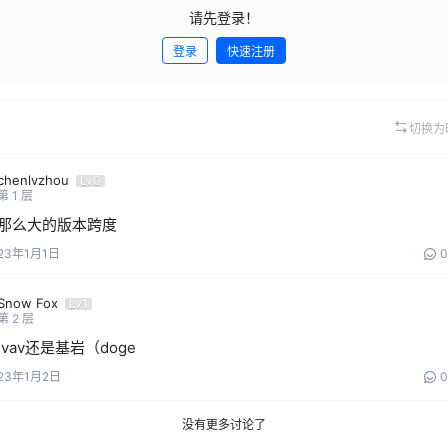
请先登录！
登录
快速注册
切换为
chenlvzhou
Lv0
第
1
层
那么大的版本跨度
23年1月1日
0
Snow Fox
Lv1
第
2
层
jvav还是基岩（doge
23年1月2日
0
没有更多讨论了