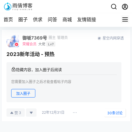
首页
圈子
供求
问答
商城
友情链接
御坂7369号
圈主
管理员
星空内网穿透
荣耀会员
大佬
Lv7
2023新年活动 - 预热
隐藏内容，加入圈子后阅读
您需要加入圈子之后才能查看帖子内容
加入圈子
22年12月31日
3
赞
30
条讨论